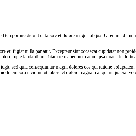
od tempor incididunt ut labore et dolore magna aliqua. Ut enim ad minim
lore eu fugiat nulla pariatur. Excepteur sint occaecat cupidatat non proid
 doloremque laudantium.Totam rem aperiam, eaque ipsa quae ab illo invent
 fugit, sed quia consequuntur magni dolores eos qui ratione voluptate
us modi tempora incidunt ut labore et dolore magnam aliquam quaerat vol