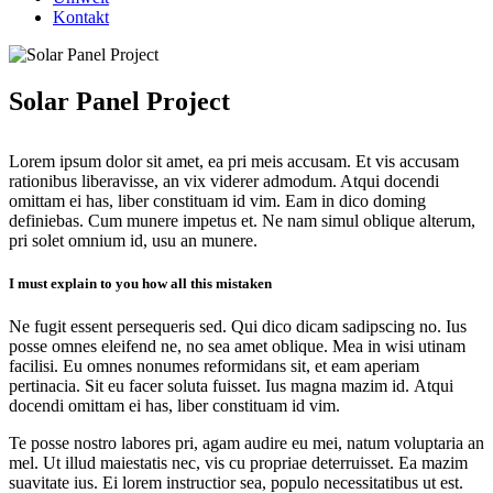
Kontakt
Solar Panel Project
Lorem ipsum dolor sit amet, ea pri meis accusam. Et vis accusam
rationibus liberavisse, an vix viderer admodum. Atqui docendi
omittam ei has, liber constituam id vim. Eam in dico doming
definiebas. Cum munere impetus et. Ne nam simul oblique alterum,
pri solet omnium id, usu an munere.
I must explain to you how all this mistaken
Ne fugit essent persequeris sed. Qui dico dicam sadipscing no. Ius
posse omnes eleifend ne, no sea amet oblique. Mea in wisi utinam
facilisi. Eu omnes nonumes reformidans sit, et eam aperiam
pertinacia. Sit eu facer soluta fuisset. Ius magna mazim id. Atqui
docendi omittam ei has, liber constituam id vim.
Te posse nostro labores pri, agam audire eu mei, natum voluptaria an
mel. Ut illud maiestatis nec, vis cu propriae deterruisset. Ea mazim
suavitate ius. Ei lorem instructior sea, populo necessitatibus ut est.