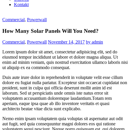
Kontakt
Commercial
,
Powerwall
How Many Solar Panels Will You Need?
Commercial
,
Powerwall
November 14, 2017
by admin
Lorem ipsum dolor sit amet, consectetur adipisicing elit, sed do
eiusmod tempor incididunt ut labore et dolore magna aliqua. Ut
enim ad minim veniam, quis nostrud exercitation ullamco laboris nisi
ut aliquip ex ea commodo consequat.
Duis aute irure dolor in reprehenderit in voluptate velit esse cillum
dolore eu fugiat nulla pariatur. Excepteur sint occaecat cupidatat non
proident, sunt in culpa qui officia deserunt mollit anim id est
laborum. Sed ut perspiciatis unde omnis iste natus error sit
voluptatem accusantium doloremque laudantium.Totam rem
aperiam, eaque ipsa quae ab illo inventore veritatis et quasi
architecto beatae vitae dicta sunt explicabo.
Nemo enim ipsam voluptatem quia voluptas sit aspernatur aut odit
aut fugit, sed quia consequuntur magni dolores eos qui ratione
voluptatem sequi nesciunt. Neque porro quisquam est, qui dolorem